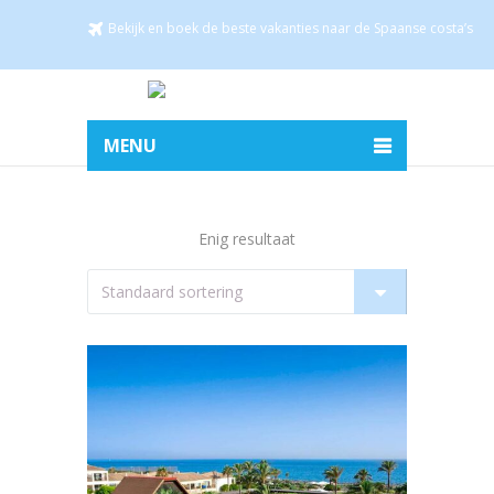
Bekijk en boek de beste vakanties naar de Spaanse costa’s
MENU
Enig resultaat