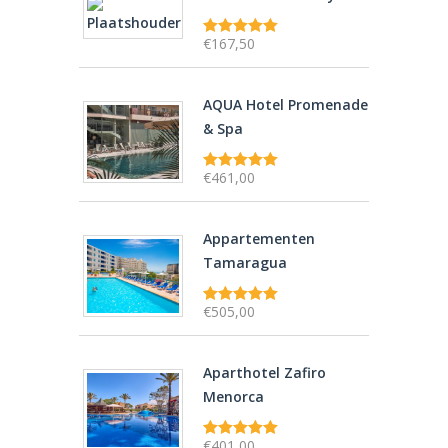
€
167,50
Gewaardeerd
7.1
uit 5
AQUA Hotel Promenade
& Spa
€
461,00
Gewaardeerd
5.00
uit 5
Appartementen
Tamaragua
€
505,00
Gewaardeerd
5.00
uit 5
Aparthotel Zafiro
Menorca
€
401,00