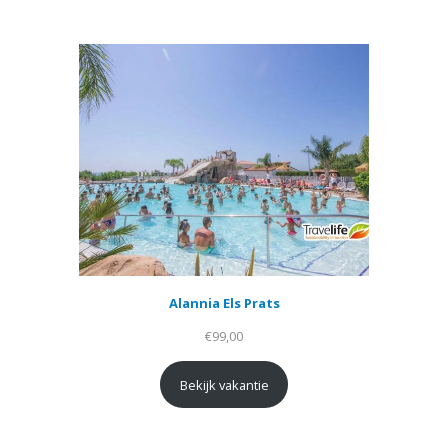
Alannia Els Prats
€
99,00
Bekijk vakantie