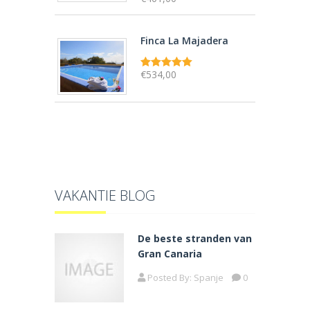
Gewaardeerd
5.00
uit 5
Finca La Majadera
€
534,00
Gewaardeerd
5.00
uit 5
VAKANTIE BLOG
De beste stranden van
Gran Canaria
Posted By:
Spanje
0