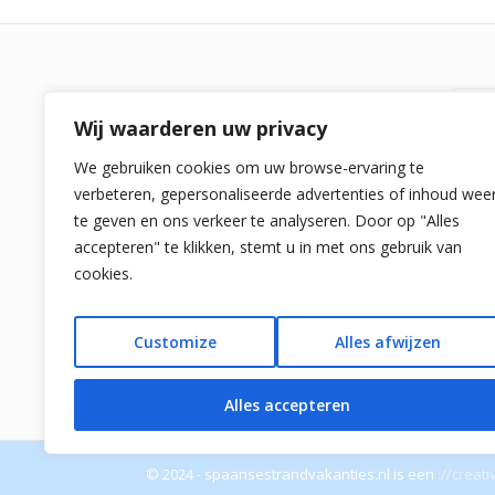
Re
Wij waarderen uw privacy
Spaansestrandvakanties.nl is een
We gebruiken cookies om uw browse-ervaring te
vergelijker voor alle strandvakanties in
verbeteren, gepersonaliseerde advertenties of inhoud wee
Spanje. We bieden zelf geen reizen aan
Su
te geven en ons verkeer te analyseren. Door op "Alles
naar Spanje maar laten de beste
Co
accepteren" te klikken, stemt u in met ons gebruik van
strand
vakanties en lastminute reizen
cookies.
naar Spanje zien. Voor vragen:
So
info[at]spaansestrandvakanties.nl
D-
Customize
Alles afwijzen
Pri
Alles accepteren
© 2024 - spaansestrandvakanties.nl is een
://creat