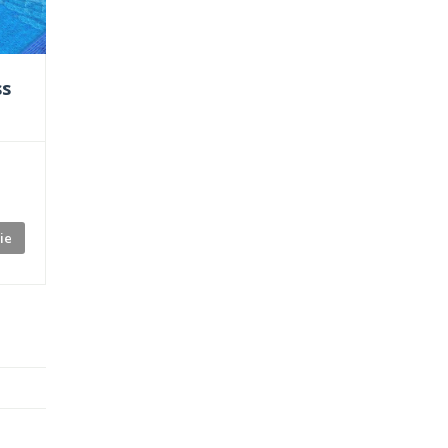
ss
ie