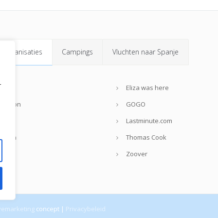
isorganisaties
Campings
Vluchten naar Spanje
r
nweb
Eliza was here
rendon
GOGO
lmar
Lastminute.com
reizen
Thomas Cook
jsvrij
Zoover
ivemarketing
concept |
Privacybeleid