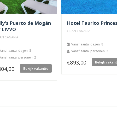
lly's Puerto de Mogán
Hotel Taurito Prince
y LIVVO
GRAN CANARIA
AN CANARIA
Vanaf aantal dagen: 8
Vanaf aantal dagen: 8
Vanaf aantal personen: 2
Vanaf aantal personen: 2
€
893,00
Bekijk vakant
604,00
Bekijk vakantie