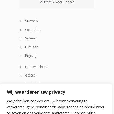
Vluchten naar Spanje
Sunweb
Corendon
Solmar
D-reizen
Prijsvrij
Eliza was here
GOGO
Lastminute.com
Wij waarderen uw privacy
Thomas Cook
We gebruiken cookies om uw browse-ervaring te
Zoover
verbeteren, gepersonaliseerde advertenties of inhoud weer
te geven en ons verkeer te analyseren. Door op "Alles