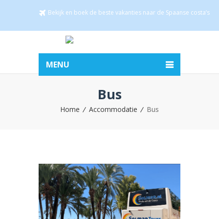
Bekijk en boek de beste vakanties naar de Spaanse costa’s
MENU
Bus
Home
Accommodatie
Bus