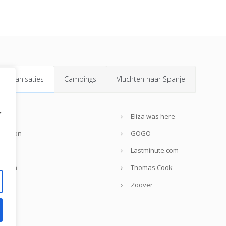
isorganisaties
Campings
Vluchten naar Spanje
r
nweb
Eliza was here
rendon
GOGO
lmar
Lastminute.com
reizen
Thomas Cook
jsvrij
Zoover