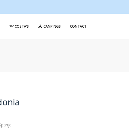
N
COSTA’S
CAMPINGS
CONTACT
donia
Spanje.