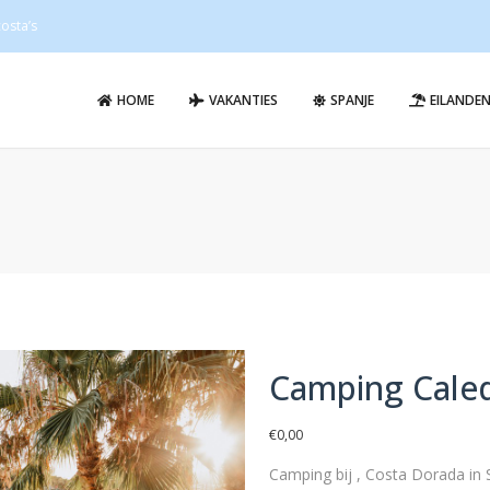
osta’s
HOME
VAKANTIES
SPANJE
EILANDE
Camping Cale
€
0,00
Camping bij , Costa Dorada in 