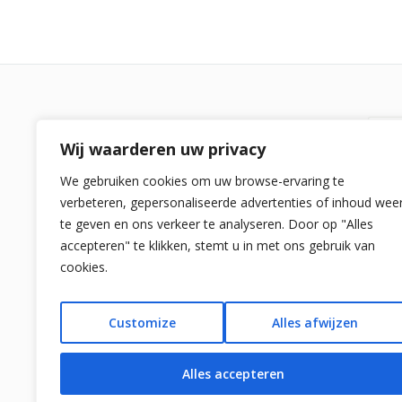
Re
Wij waarderen uw privacy
Spaansestrandvakanties.nl is een
We gebruiken cookies om uw browse-ervaring te
vergelijker voor alle strandvakanties in
verbeteren, gepersonaliseerde advertenties of inhoud wee
Spanje. We bieden zelf geen reizen aan
Su
te geven en ons verkeer te analyseren. Door op "Alles
naar Spanje maar laten de beste
Co
accepteren" te klikken, stemt u in met ons gebruik van
strand
vakanties en lastminute reizen
cookies.
naar Spanje zien. Voor vragen:
So
info[at]spaansestrandvakanties.nl
D-
Customize
Alles afwijzen
Pri
Alles accepteren