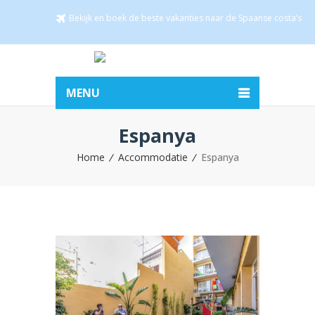
Bekijk en boek de beste vakanties naar de Spaanse costa’s
MENU
Espanya
Home
Accommodatie
Espanya