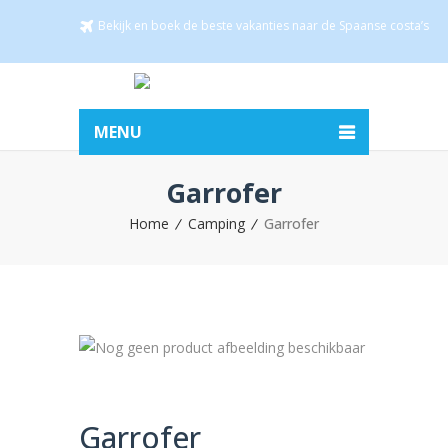
Bekijk en boek de beste vakanties naar de Spaanse costa’s
MENU
Garrofer
Home
Camping
Garrofer
Garrofer