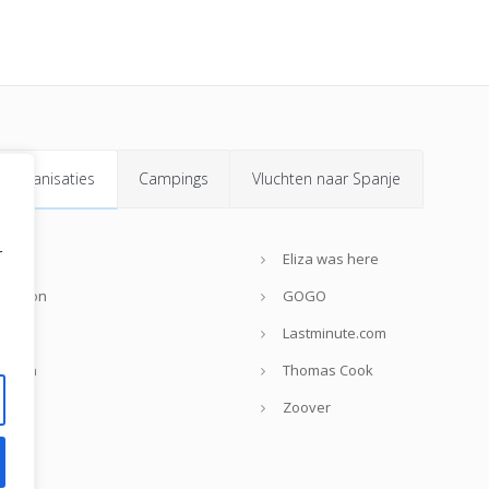
isorganisaties
Campings
Vluchten naar Spanje
r
nweb
Eliza was here
rendon
GOGO
lmar
Lastminute.com
reizen
Thomas Cook
jsvrij
Zoover