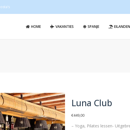
osta’s
HOME
VAKANTIES
SPANJE
EILANDE
Luna Club
€
449,00
– Yoga, Pilates lessen- Uitgebre