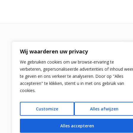
Re
Wij waarderen uw privacy
Spaansestrandvakanties.nl is een
We gebruiken cookies om uw browse-ervaring te
vergelijker voor alle strandvakanties in
verbeteren, gepersonaliseerde advertenties of inhoud wee
Spanje. We bieden zelf geen reizen aan
Su
te geven en ons verkeer te analyseren. Door op "Alles
naar Spanje maar laten de beste
Co
accepteren" te klikken, stemt u in met ons gebruik van
strand
vakanties en lastminute reizen
cookies.
naar Spanje zien. Voor vragen:
So
info[at]spaansestrandvakanties.nl
D-
Customize
Alles afwijzen
Pri
Alles accepteren