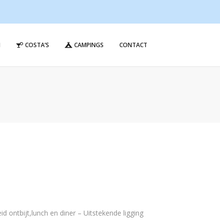
N
COSTA’S
CAMPINGS
CONTACT
id ontbijt,lunch en diner – Uitstekende ligging