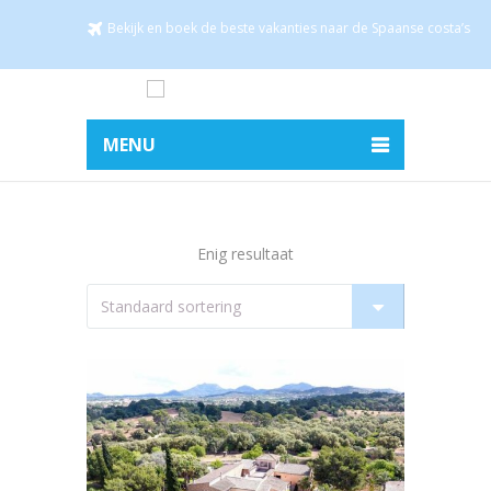
Bekijk en boek de beste vakanties naar de Spaanse costa’s
MENU
Enig resultaat