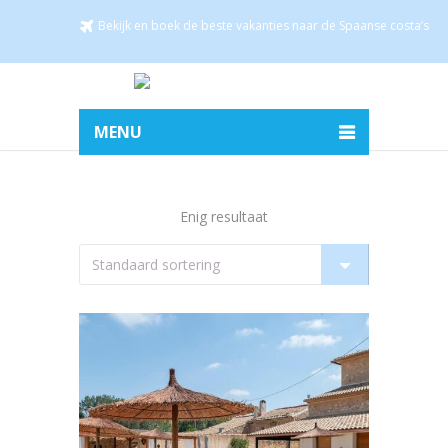
Bekijk en boek de beste vakanties naar de Spaanse costa’s
MENU
Enig resultaat