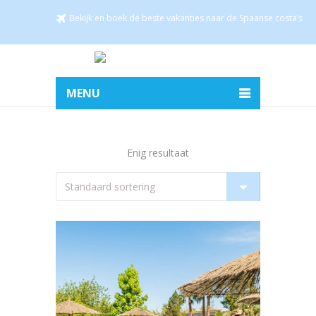
Bekijk en boek de beste vakanties naar de Spaanse costa’s
MENU
Enig resultaat